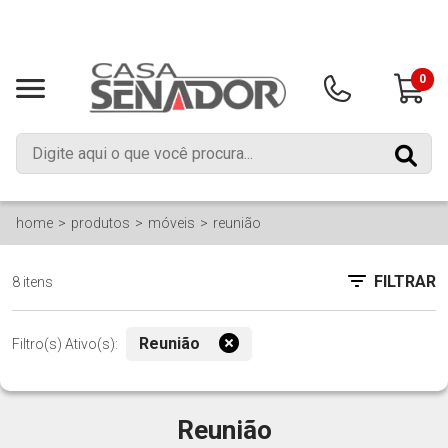
0
home
produtos
móveis
reunião
FILTRAR
8 itens
Reunião
Filtro(s) Ativo(s):
Reunião