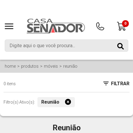
0
home
produtos
móveis
reunião
FILTRAR
0 itens
Reunião
Filtro(s) Ativo(s):
Reunião