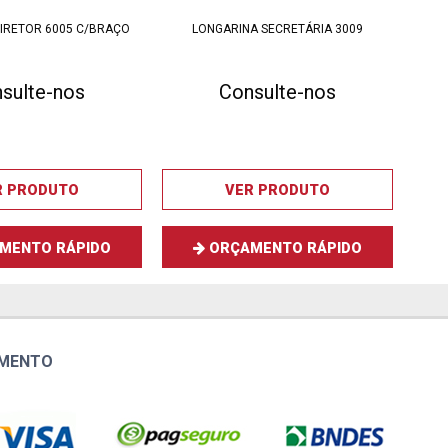
IRETOR 6005 C/BRAÇO
LONGARINA SECRETÁRIA 3009
LON
sulte-nos
Consulte-nos
R PRODUTO
VER PRODUTO
MENTO RÁPIDO
ORÇAMENTO RÁPIDO
AMENTO