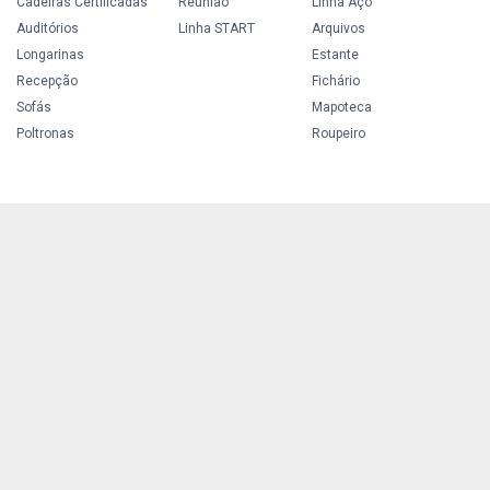
Cadeiras Certificadas
Reunião
Linha Aço
Auditórios
Linha START
Arquivos
Longarinas
Estante
Recepção
Fichário
Sofás
Mapoteca
Poltronas
Roupeiro